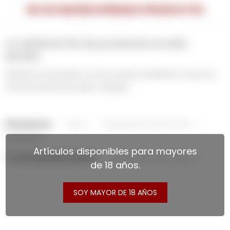
NO SE HAN RECUPERADO PRODUCTOS
¡Lo sentimos! No hay productos en esta
sección.
Inténtalo nuevamente con otros criterios de filtrado o busca en
otras secciones de nuestro catálogo.
Filtrando por:
Vinos
Marques de Casa Concha
Quitar filtros
Artículos disponibles para mayores
Te recomendamos quitar:
Marques de Casa Concha
de 18 años.
SOY MAYOR DE 18 AÑOS