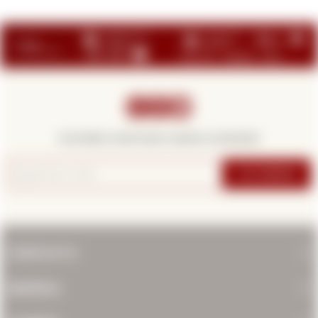



¡Suscribite y recibí todas nuestras novedades!
SUSCRIBIRME
CONTACTO
EMPRESA