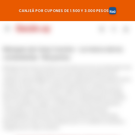
CANJEÁ POR CUPONES DE 1.500 Y 3.000 PESOS

Marques de Casa Concha - La marca de los
consistentes +90 puntos
Marques de Casa Concha es una línea de vinos de alta gama de
Concha y Toro, elaborada con uvas seleccionadas de los
viñedos más prestigiosos de Chile. Inspirada en la tradición de la
familia Concha y Toro, combina vinificación moderna con un
profundo respeto por el terroir. Bajo la dirección del enólogo
Marcelo Papa, cada vino expresa con autenticidad el carácter
de su variedad y origen. La vinificación incluye fermentación
controlada y crianza en barricas de roble, aportando
complejidad y estructura. Reconocida internacionalmente,
Marques de Casa Concha destaca por su calidad constante y
elegancia en cada cosecha.