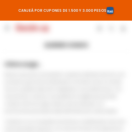
CANJEÁ POR CUPONES DE 1.500 Y 3.000 PESOS

QUIENES SOMOS
Cómo surge…
Bacán nace para acompañar a quienes disfrutan del vino y los
productos gourmet, brindándoles momentos únicos a través
de una cuidada selección adaptada a sus preferencias. Con
esa premisa, creamos una plataforma digital que permite
comprar de forma ágil, simple y personalizada, con
promociones pensadas especialmente para cada cliente.
Contamos con el respaldo de Almena, la distribuidora de vinos
más importante del país, con más de 40 años de experiencia