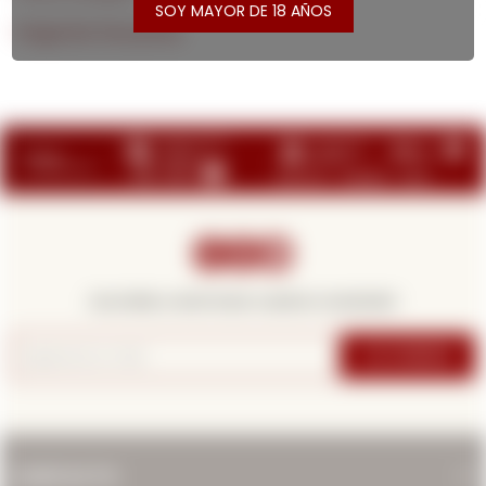
SOY MAYOR DE 18 AÑOS
Preguntas frecuentes



¡Suscribite y recibí todas nuestras novedades!
SUSCRIBIRME
CONTACTO