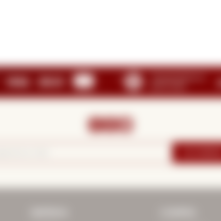



SUSCRIBIRM
EMPRESA
COMPRA