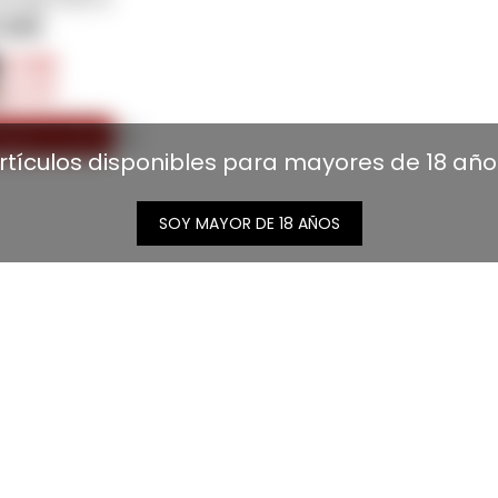
.020
$
1.515
$
1.717
rtículos disponibles para mayores de 18 año
SOY MAYOR DE 18 AÑOS