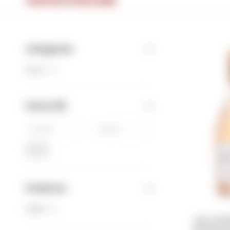
CHATEU D ESCLANS
Categorías
Vinos
(1)
Precio
($)
OK
Productor
LVMH
(1)
Vino Chat
Whisperin