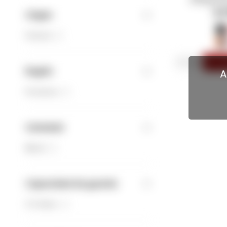
$
2
Origen
Francia
(1)
-
+
Región
A
Provenza
(1)
Variedad
Blend
(1)
Capacidad de guarda
3-5 Años
(1)