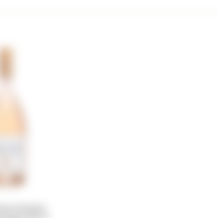
eau D'Esclans
g Angel 750 ml