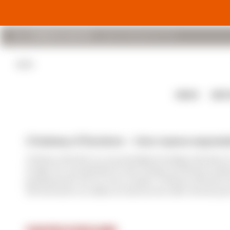
(+598) 94 048 670
Lunes a Viernes 8 a 17 hs
BLOG
VINOS
DES
Chateau D'Esclans - Una nueva expresi
Château d'Esclans es una prestigiosa bodega ubicada en
el siglo XIX, la propiedad ha sido testigo de diversas et
popularización de sus vinos rosados. Château d'Esclan
fermentación se realiza en barricas de roble francés para