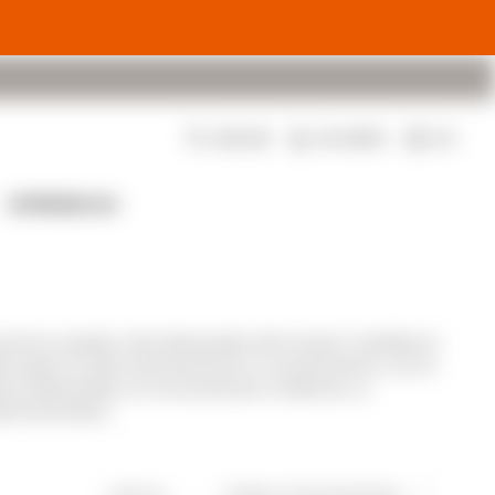
$
0
EXPERIENCIAS
nos de los rosados más destacados del mundo. Fundada en
006, quien ha sido instrumental en su renacimiento y en la
os tradicionales con innovaciones modernas. La
rfil aromático.