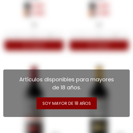
$
397
$
397
$
450
$
450
-
+
-
+
Artículos disponibles para mayores
de 18 años.
SOY MAYOR DE 18 AÑOS