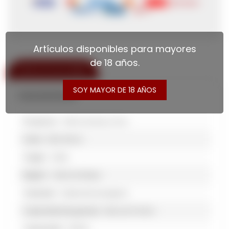
Artículos disponibles para mayores
de 18 años.
ESPECIFICACIONES
SOY MAYOR DE 18 AÑOS
Características
Productor
Viña Concha y Toro
Línea
Alta Gama
Origen
Chile
Región
Valle de Maipo
Variedad
Cabernet sauvignon
Capacidad de guarda
Más de 10 Años
Capacidad
750 Ml