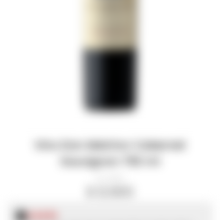
Vino Don Melchor Cabernet
Sauvignon 750 ml
10362
$
12.900
$
9.675