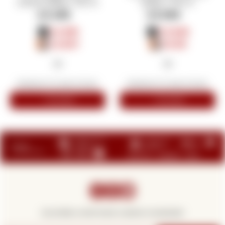
Dolores Malbec 750 ml
Malbec 750 ml
$
5.455
$
6.060
$
4.091
$
4.545
$
4.637
$
5.151



¡Suscribite y recibí todas nuestras novedades!