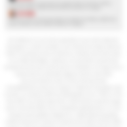
$
10.965
Don Melchor es uno de los grandes íconos del Cabernet
Sauvignon a nivel mundial y una referencia indiscutida de
Chile. Proveniente de los históricos viñedos de Puente Alto,
en el Valle del Maipo, expresa con precisión el potencial
excepcional de este terroir para la variedad. A lo largo de su
trayectoria ha obtenido algunos de los más altos
reconocimientos de la crítica internacional,
consolidándose entre los mejores Cabernet Sauvignon del
mundo. La cosecha 2021 fue distinguida como "Wine of the
Year 2024" por Wine Spectator, alcanzando el primer lugar
entre más de 10.500 vinos evaluados globalmente. Un vino
de gran profundidad, elegancia y capacidad de guarda,
criado durante 15 meses en barricas de roble francés (69%