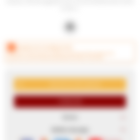
nuevas y 31% de segundo uso). Se recomienda servir entre
14-16º C.
CANJEÁ ACÁ TUS MILLAS ITAÚ
Este artículo está agotado.
CONSULTAR
Envíos
Medios de pago