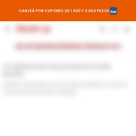
CANJEÁ POR CUPONES DE 1.500 Y 3.000 PESOS

NO SE HAN RECUPERADO PRODUCTOS
¡Lo sentimos! No hay productos en esta
sección.
Inténtalo nuevamente con otros criterios de filtrado o busca en
otras secciones de nuestro catálogo.