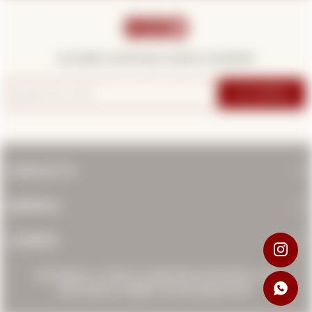



¡Suscribite y recibí todas nuestras novedades!
SUSCRIBIRME
CONTACTO
EMPRESA
COMPRA
PROHIBIDA LA VENTA A MENORES DE 18 AÑOS. LOS
INVITAMOS A BEBER CON MODERACIÓN.