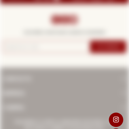



¡Suscribite y recibí todas nuestras novedades!
SUSCRIBIRME
CONTACTO
EMPRESA
COMPRA
PROHIBIDA LA VENTA A MENORES DE 18 AÑOS. LOS
INVITAMOS A BEBER CON MODERACIÓN.