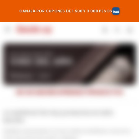
CANJEÁ POR CUPONES DE 1.500 Y 3.000 PESOS

NO SE HAN RECUPERADO PRODUCTOS
¡Lo sentimos! No hay productos en esta
sección.
Inténtalo nuevamente con otros criterios de filtrado o busca en
otras secciones de nuestro catálogo.