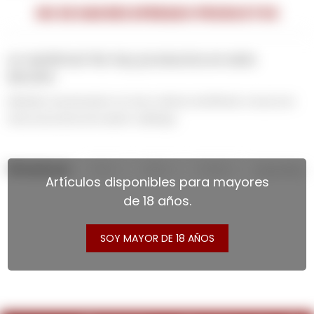
NO SE HAN RECUPERADO PRODUCTOS
¡Lo sentimos! No hay productos en esta
sección.
Inténtalo nuevamente con otros criterios de filtrado o busca en
otras secciones de nuestro catálogo.
Filtrando por:
Vinos
Tintos
Trivento
Quitar filtros
Artículos disponibles para mayores
de 18 años.
SOY MAYOR DE 18 AÑOS