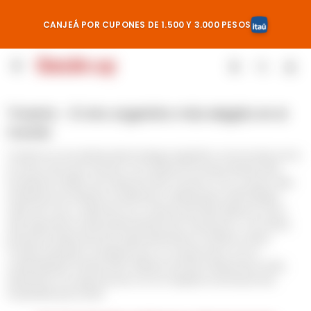
CANJEÁ POR CUPONES DE 1.500 Y 3.000 PESOS

Trivento - El vino argentino más elegido en el
mundo
Trivento es una destacada bodega argentina, reconocida como
la marca de vinos número 1 en ventas en Europa desde 2013.
Fundada en 1996 como filial de Viña Concha y Toro, posee 1.650
hectáreas de viñedos en Mendoza, distribuidos entre Maipú,
Luján de Cuyo y Valle de Uco, lo que le permite elaborar vinos
que expresan la diversidad del terruño mendocino. Con fuerte
presencia internacional, especialmente en el Reino Unido,
Trivento también se destaca por su compromiso con la
sostenibilidad. Desde 2013, adhiere al Pacto Global de la ONU,
alineando sus operaciones con los Objetivos de Desarrollo
Sostenible para 2030.