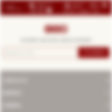



¡Suscribite y recibí todas nuestras novedades!
SUSCRIBIRME
CONTACTO
EMPRESA
COMPRA