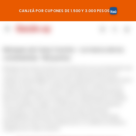
CANJEÁ POR CUPONES DE 1.500 Y 3.000 PESOS

Marques de Casa Concha - La marca de los
consistentes +90 puntos
Marques de Casa Concha es una línea de vinos de alta gama de
Concha y Toro, elaborada con uvas seleccionadas de los
viñedos más prestigiosos de Chile. Inspirada en la tradición de la
familia Concha y Toro, combina vinificación moderna con un
profundo respeto por el terroir. Bajo la dirección del enólogo
Marcelo Papa, cada vino expresa con autenticidad el carácter
de su variedad y origen. La vinificación incluye fermentación
controlada y crianza en barricas de roble, aportando
complejidad y estructura. Reconocida internacionalmente,
Marques de Casa Concha destaca por su calidad constante y
elegancia en cada cosecha.