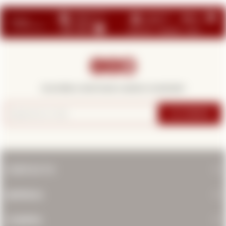



¡Suscribite y recibí todas nuestras novedades!
SUSCRIBIRME
CONTACTO
EMPRESA
COMPRA