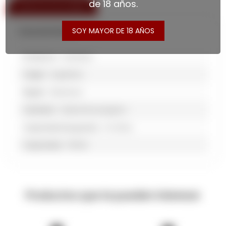
de 18 años.
ESPECIFICACIONES
SOY MAYOR DE 18 AÑOS
Características
Productor
Chandon
Origen
Argentina
Región
Mendoza
Variedad
Cabernet sauvignon
Capacidad de guarda
3-5 Años
Capacidad
750 Ml
Productos que te pueden interesar