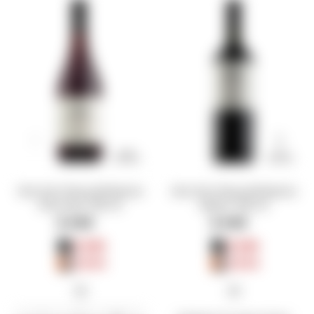
Vino Don Pascual Reserve
Vino Don Pascual Reserve
Pinot Noir 750 ml
Merlot 750 ml
$
440
$
440
$
330
$
330
$
374
$
374