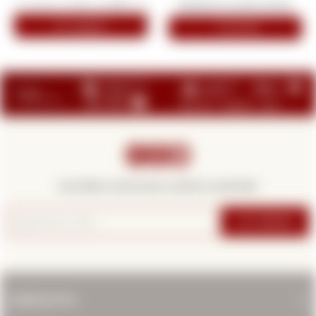
-
+



¡Suscribite y recibí todas nuestras novedades!
SUSCRIBIRME
CONTACTO