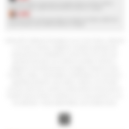
$
400
Latitud 33° Cabernet Sauvignon, es un vino fresco, vibrante
y, al mismo tiempo, elegante. Excelente ejemplo del
potencial de la variedad en zonas frías. De color rojo
granate profundo con matices morados. Potente y
elegante. Aromáticamente complejo. Presenta notas
frutales a higo y mermelada combinadas con aromas a
aguaribay, pimiento rojo asado y tabaco. De entrada
sucrosa, este tinto carnoso revela taninos firmes que se
funden hacia el final y resultan en un vino potente y a su
vez delicado. Trazas especiadas y de ciruelas secas.