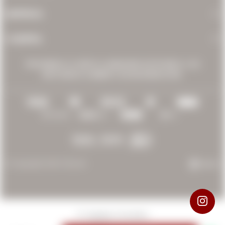
EMPRESA
COMPRA
PROHIBIDA LA VENTA A MENORES DE 18 AÑOS. LOS
INVITAMOS A BEBER CON MODERACIÓN.
© Copyright 2026 / Bacán