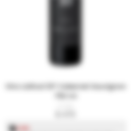
Vino Latitud 33° Cabernet Sauvignon
750 ml
11965
$
470
$
353