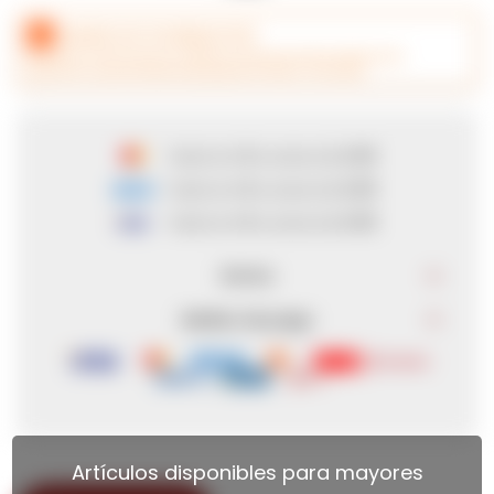
CANJEÁ ACÁ TUS MILLAS ITAÚ
hasta en
6
cuotas de
$ 78
hasta en
6
cuotas de
$ 78
hasta en
6
cuotas de
$ 78
Envíos
Medios de pago
Artículos disponibles para mayores