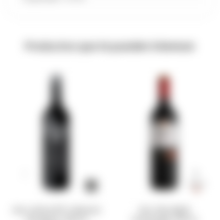
Productos que te pueden interesar
Vino Latitud 33° Cabernet
Vino Viña Albali
Sauvignon 750 ml
Tempranillo 750 ml