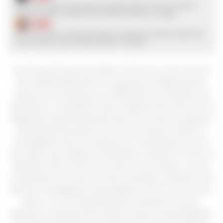
$
463
Don Pascual Crianza en Roble Tannat es un vino tinto de
alta calidad elaborado en Uruguay por Establecimiento
Juanicó, reconocido por su dedicación a la viticultura de
excelencia. La variedad Tannat, originaria de Francia, se ha
adaptado excepcionalmente bien a los terroirs uruguayos,
permitiendo la producción de vinos de gran carácter y
complejidad. Este vino presenta un color púrpura oscuro,
casi negro, que refleja su intensidad y madurez. En nariz, se
destacan aromas de frutos rojos como ciruelas y moras,
combinados con notas de tinta, minerales y especias, que
aportan complejidad y profundidad. En boca, es untuoso y
denso, con una representación de bayas oscuras y
especias. La presencia de taninos suaves y aterciopelados,