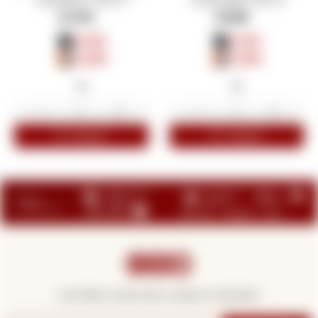
$
470
$
529
$
353
$
397
$
400
$
450
-
+
-
+



¡Suscribite y recibí todas nuestras novedades!