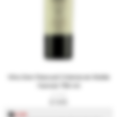
Vino Don Pascual Crianza en Roble
Tannat 750 ml
10042
$
545
$
409