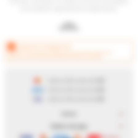
muy bien marcados, le confiere una estructura sólida y
una excelente capacidad de envejecimiento.
CANJEÁ ACÁ TUS MILLAS ITAÚ
hasta en
6
cuotas de
$ 91
hasta en
6
cuotas de
$ 91
hasta en
6
cuotas de
$ 91
Envíos
Medios de pago