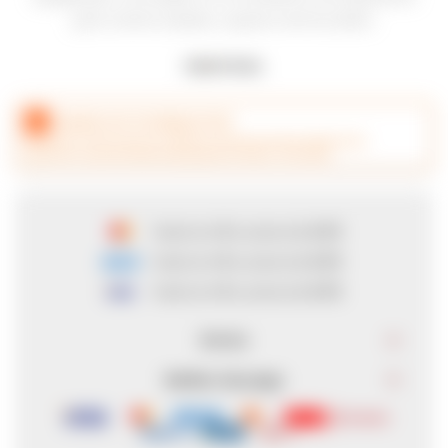
para carnes asadas y quesos semicurados.
CANJEÁ ACÁ TUS MILLAS ITAÚ
hasta en
6
cuotas de
$ 73
hasta en
6
cuotas de
$ 73
hasta en
6
cuotas de
$ 73
Envíos
Medios de pago