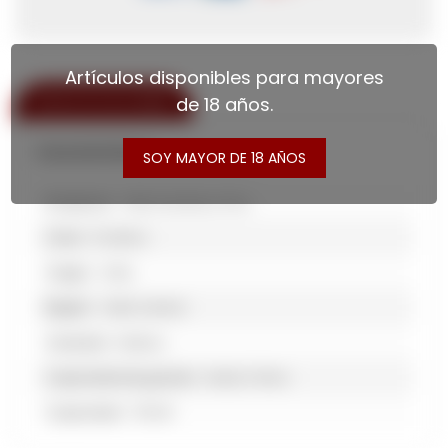
Artículos disponibles para mayores
de 18 años.
ESPECIFICACIONES
Características
SOY MAYOR DE 18 AÑOS
Productor
Viña Concha y Toro
Línea
Frontera
Origen
Chile
Región
Valle Central
Variedad
Malbec
Capacidad de guarda
Hasta 2 Años
Capacidad
750 Ml