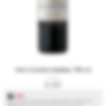
Vino Frontera Malbec 750 ml
11882
$
440
$
330