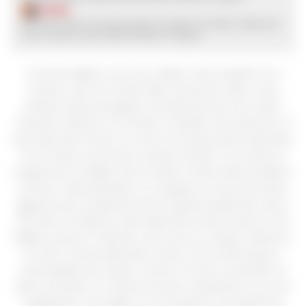
$
374
Frontera Malbec es el vino chileno más vendido en el
mundo, nace en el fértil Valle Central de Chile, cuyos
viñedos están protegidos naturalmente por las cuatro
fronteras chilenas. Por el Norte, el desierto de Atacama, el
más árido del mundo. Por el Sur, los impactantes Glaciares.
Por el Oeste, el inmenso Océano Pacífico. Por el Este, la
majestuosa Cordillera de los Andes. El fértil valle de Rapel y
el fresco valle del Maule, se conjugan en este armonioso
gigante que se balancea entre la generosidad del centro
de Chile y el espíritu indomable del as tierras del sur. Este
Malbec posee un vibrante color rojo con toques violáceos.
En nariz, mezcla delicadas notas a frutos del bosque y
mermeladas de ciruela y cereza. En boca, se percibe un
sabor afrutado con taninos suaves, resultando en un vino
equilibrado y accesible. Es un excelente acompañante