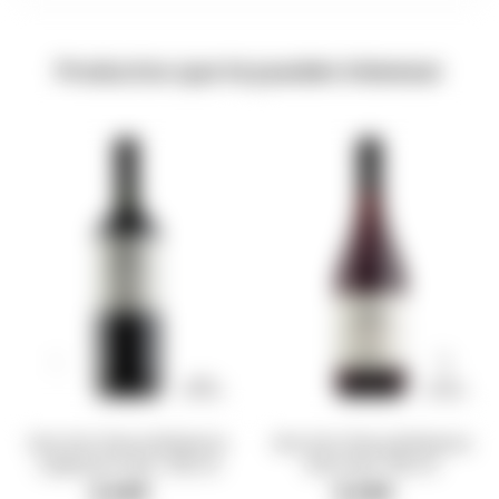
Productos que te pueden interesar
Vino Don Pascual Reserve
Vino Don Pascual Reserve
Cabernet Franc 750 ml
Pinot Noir 750 ml
$
440
$
440