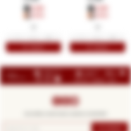
$
330
$
330
$
374
$
374
-
+
-
+



¡Suscribite y recibí todas nuestras novedades!
SUSCRIBIRME