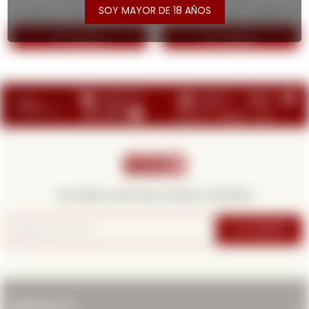
SOY MAYOR DE 18 AÑOS
-
+
-
+



¡Suscribite y recibí todas nuestras novedades!
SUSCRIBIRME
CONTACTO