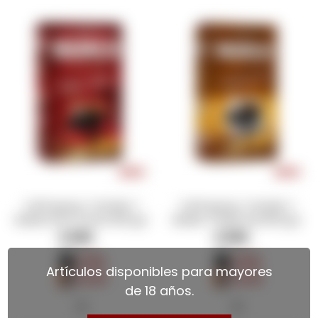
Café Iguaçu Tostado Y
Café Iguaçu Tostado Y
Molido Extra Fuerte 500 grs
Molido Tradicional 500 grs
$
680
$
680
$
510
$
510
Artículos disponibles para mayores
$
578
$
578
de 18 años.