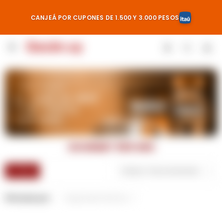
CANJEÁ POR CUPONES DE 1.500 Y 3.000 PESOS

GOURMET 500 GRS
Recomendados
Filtrando por:
Capacidad:
500 Grs