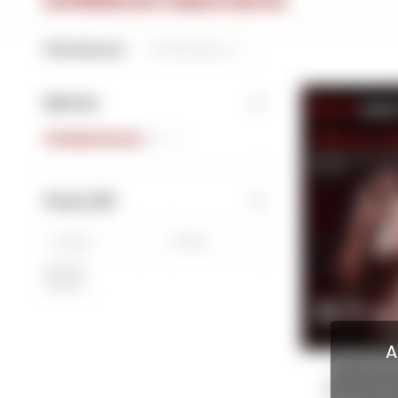
EXPERIENCIAS FAMILIA DEICAS
Filtrando por:
Familia Deicas
Marcas
Familia Deicas
(1)
Precio
($)
OK
A
Mastercla
Vineyards: E