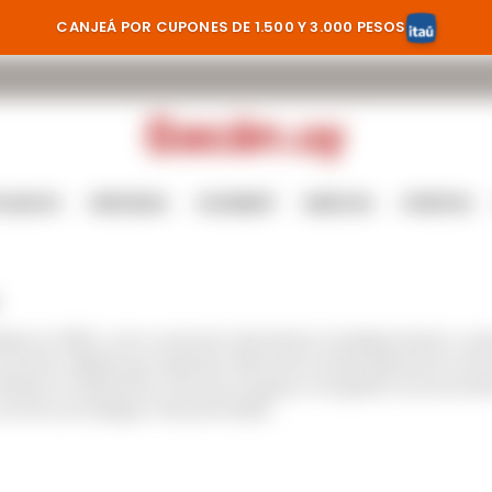
CANJEÁ POR CUPONES DE 1.500 Y 3.000 PESOS
TILADOS
CERVEZAS
GOURMET
MARCAS
OFERTAS
da en 2000, como evolución del histórico Establecimiento Juanic
 de alta calidad que expresan fielmente la diversidad de los ter
viñedos en diferentes zonas de Uruguay, ha logrado reconocimien
y una de sus bodegas más premiadas.