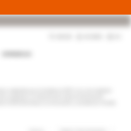
$
0
EXPERIENCIAS
ó, adquirido por la familia en 1979. Con una tradición
roirs uruguayos. Su filosofía de mínima intervención
to internacional por su innovación y excelencia. Familia