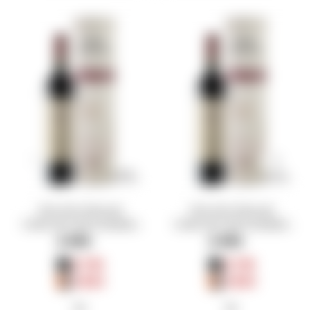
Vino Don Pascual
Vino Don Pascual
Colección del Fundador
Colección del Fundador
Marselán 750 ml
Petit Verlot 750 ml
$
980
$
980
$
735
$
735
$
833
$
833