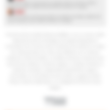
$
927
Terrazas de los Andes Reserva Malbec con su nuevo estilo
representa para la bodega una larga búsqueda, la
conclusión de muchos años tratando de obtener lo mejor
de cada parcela. De color rojo brillante con matices
violáceos. Notas florales y frutales intensas. Presencia de
aromas de violetas, cerezas negras y ciruelas. Revela un
carácter tostado y especiado de pimienta negra y
chocolate. Su entrada en boca dulce y jugosa revela
fineza, taninos delicados y un elegante final de frutas
negras.