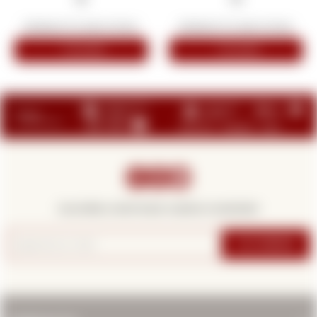



¡Suscribite y recibí todas nuestras novedades!
SUSCRIBIRME