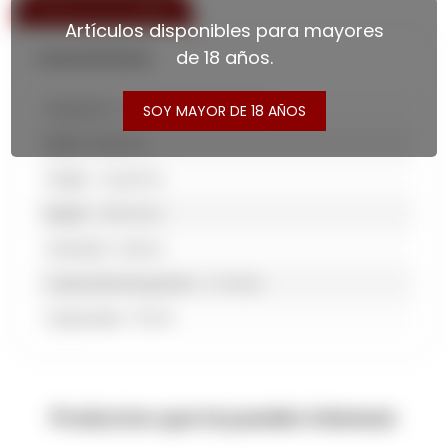
ESPECIFICACIONES
Artículos disponibles para mayores
de 18 años.
Características
Productor
Terrazas de los Andes
SOY MAYOR DE 18 AÑOS
Línea
Reserva
Origen
Argentina
Región
Mendoza
Variedad
Malbec
Capacidad de guarda
3-5 Años
Capacidad
750 Ml
Productos que te pueden interesar