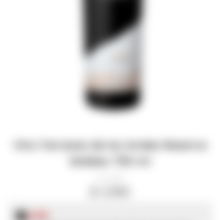
Vino Terrazas de los Andes Reserva
Malbec 750 ml
11978
$
1.090
$
818