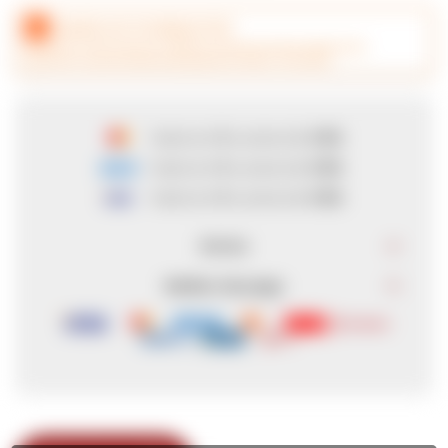
CANJEÁ ACÁ TUS MILLAS ITAÚ
hasta en
6
cuotas de
$ 182
hasta en
6
cuotas de
$ 182
hasta en
6
cuotas de
$ 182
Envíos
Medios de pago