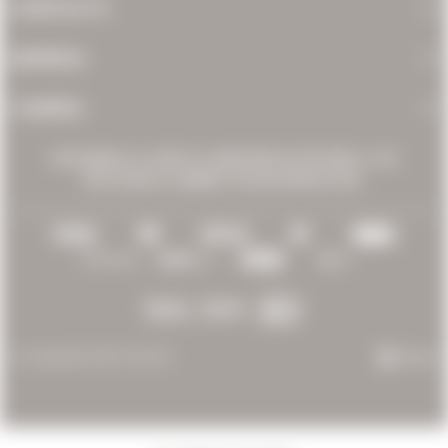
CONTACTO
EMPRESA
COMPRA
PROHIBIDA LA VENTA A MENORES DE 18 AÑOS. LOS
INVITAMOS A BEBER CON MODERACIÓN.
© Copyright 2026 / Bacán