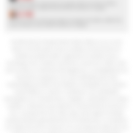
$
1.738
Familia Deicas Preludio Barrel Select Blanco es un vino
blanco de alta gama que se elabora únicamente en
añadas excepcionales, siguiendo la tradición de su
homólogo tinto. Desde su primera cosecha en 2004, este
vino ha sido un referente de elegancia y complejidad en la
viticultura uruguaya. Las uvas utilizadas para este
ensamblaje provienen de viñedos manejados de manera
sustentable en Juanicó, Canelones. Las variedades
principales son Chardonnay y Viognier, cultivadas en suelos
arcilloso-calcáreos que aportan características únicas al
vino. La proporción de cada cepa varía según la añada,
predominando generalmente el Chardonnay. La vendimia
se realiza de forma manual, con una rigurosa selección de