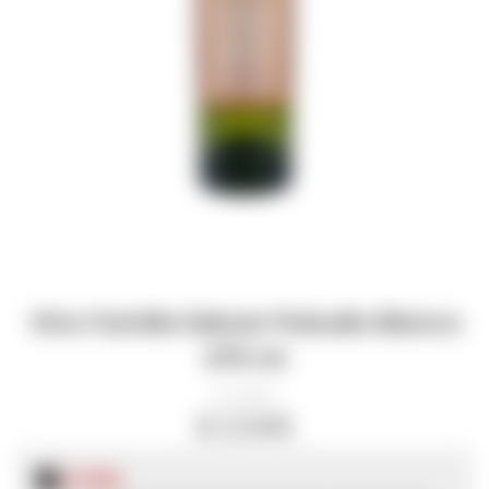
Vino Familia Deicas Preludio Blanco
375 ml
11809
$
2.045
$
1.534