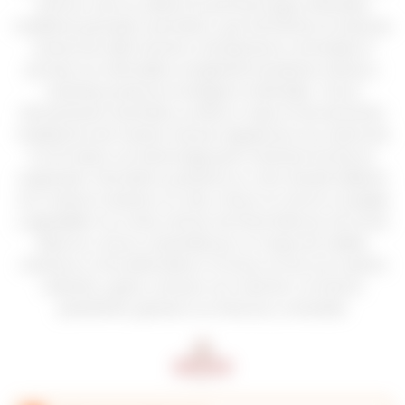
racimos. Solo se utilizan los primeros jugos obtenidos
mediante prensado neumático, que fermentan en barricas
nuevas de roble francés a temperatura controlada. El
proceso es minimalista, empleando levaduras nativas y
evitando productos enológicos artificiales. Tras la
fermentación alcohólica, se lleva a cabo la fermentación
maloláctica de manera natural, seguida de una crianza de
6 a 8 meses con batonnage para mantener las lías en
suspensión. Este blanco presenta un color dorado brillante
con matices verdosos. En nariz, ofrece un aroma complejo
y agradable con notas cítricas, de flores blancas, de frutos
blancos y secos, sostenidas por un toque de vainilla,
manteca y chocolate blanco. En boca, el vino se muestra
redondo y graso, untuoso con volumen. Su final es
persistente, gracias a su frescura y vivacidad.