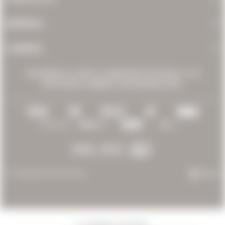
EMPRESA
COMPRA
PROHIBIDA LA VENTA A MENORES DE 18 AÑOS. LOS
INVITAMOS A BEBER CON MODERACIÓN.
© Copyright 2026 / Bacán