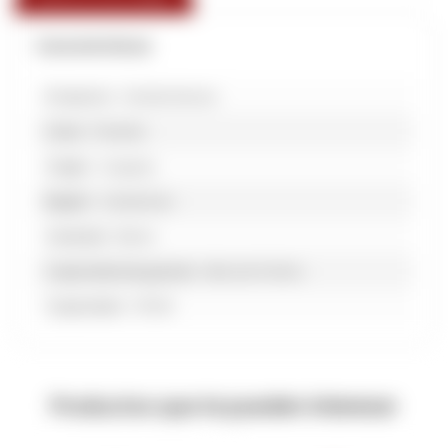
Características
Productor
Familia Deicas
Línea
Preludio
Origen
Uruguay
Región
Canelones
Variedad
Blend
Capacidad de guarda
Más de 10 Años
Capacidad
375 Ml
Productos que te pueden interesar