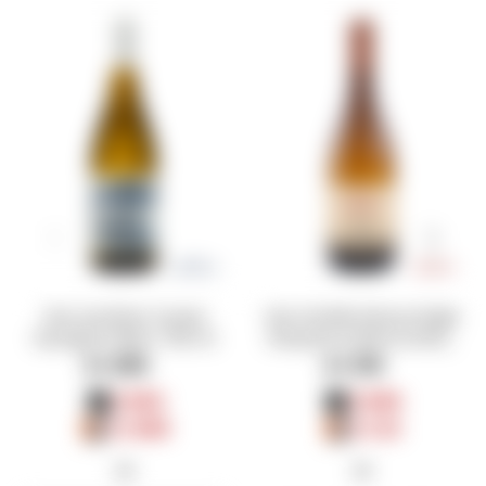
Vino Southern Ocean
Vino Familia Deicas Single
Sauvignon Blanc 750 ml
Vineyard La Barra Limited
Edition Chardonnay 750 ml
$
1.280
$
1.319
$
960
$
989
$
1.088
$
1.121