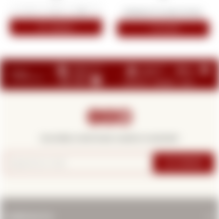
-
+



¡Suscribite y recibí todas nuestras novedades!
SUSCRIBIRME
CONTACTO