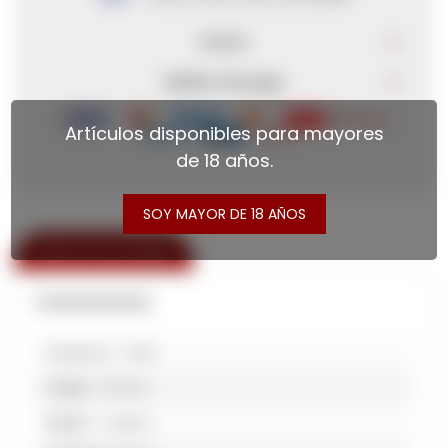
Envíos
Medios de pago
Artículos disponibles para mayores
de 18 años.
SOY MAYOR DE 18 AÑOS
ESPECIFICACIONES
Características
Productor
LVMH
Origen
Francia
Región
Cognac