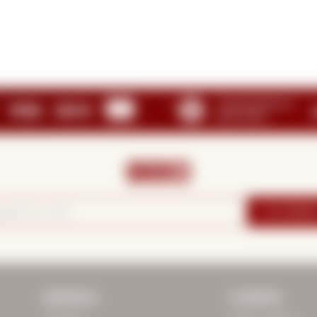



SUSCRIBIRM
EMPRESA
COMPRA