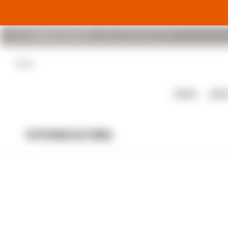
(+598) 94 048 670
Lunes a Viernes 8 a 17 hs
BLOG
VINOS
DES
VITIVINCULTURA