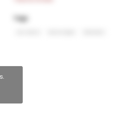
Tags
don melchor
Bacán Sapere
Glenfiddich
s.